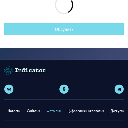
Обсудить
Новости
События
Фото дня
Цифровая энциклопедия
Дискуссион