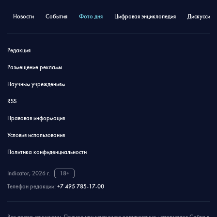
Новости
События
Фото дня
Цифровая энциклопедия
Дискуссион
Редакция
Размещение рекламы
Научным учреждениям
RSS
Правовая информация
Условия использования
Политика конфиденциальности
Indicator, 2026 г.
18+
Телефон редакции:
+7 495 785-17-00