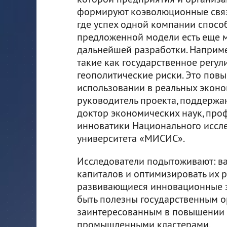
формируют коэволюционные связ
где успех одной компании способ
предложенной модели есть еще м
дальнейшей разработки. Наприме
такие как государственное регу
геополитические риски. Это повы
использовании в реальных эконо
руководитель проекта, поддержа
доктор экономических наук, пр
инноватики Национального иссле
университета «МИСИС».
Исследователи подытоживают: в
капиталов и оптимизировать их 
развивающиеся инновационные э
быть полезны государственным о
заинтересованным в повышении 
промышленными кластерами.