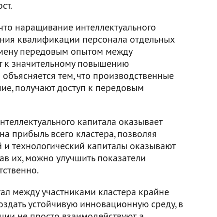
ст.
что наращивание интеллектуального
ения квалификации персонала отдельных
бмену передовым опытом между
т к значительному повышению
 объясняется тем, что производственные
ие, получают доступ к передовым
интеллектуального капитала оказывает
а прибыль всего кластера, позволяя
й и технологический капиталы оказывают
в их, можно улучшить показатели
тственно.
ал между участниками кластера крайне
создать устойчивую инновационную среду, в
ции не просто взаимодействуют, а