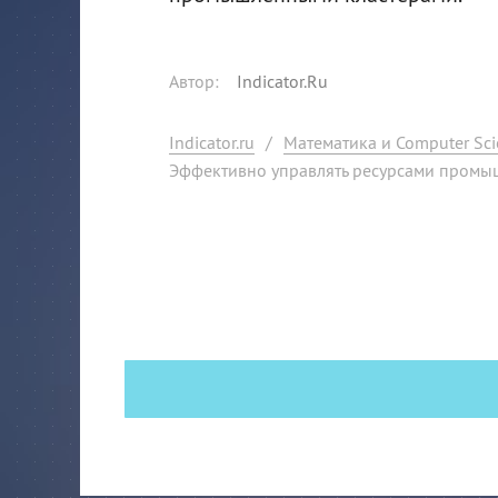
Автор
:
Indicator.Ru
Indicator.ru
/
Математика и Computer Sci
Эффективно управлять ресурсами промы