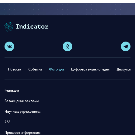
Новости
События
Фото дня
Цифровая энциклопедия
Дискуссион
Редакция
Размещение рекламы
Научным учреждениям
RSS
Правовая информация