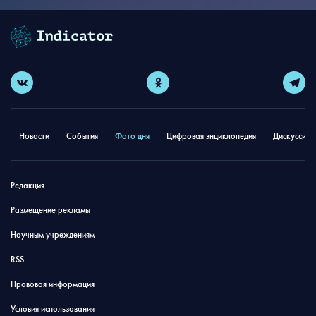
Новости
События
Фото дня
Цифровая энциклопедия
Дискуссион
Редакция
Размещение рекламы
Научным учреждениям
RSS
Правовая информация
Условия использования