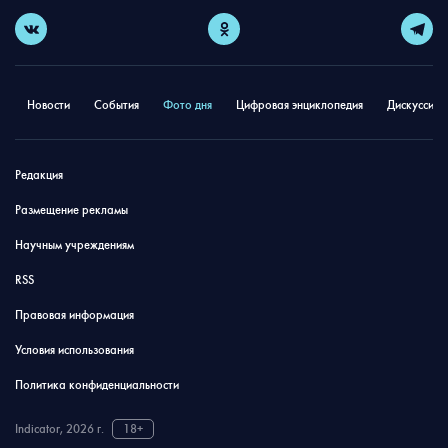
Новости
События
Фото дня
Цифровая энциклопедия
Дискуссион
Редакция
Размещение рекламы
Научным учреждениям
RSS
Правовая информация
Условия использования
Политика конфиденциальности
Indicator, 2026 г.
18+