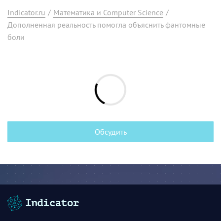
Indicator.ru
/
Математика и Computer Science
/
Дополненная реальность помогла объяснить фантомные
боли
Обсудить