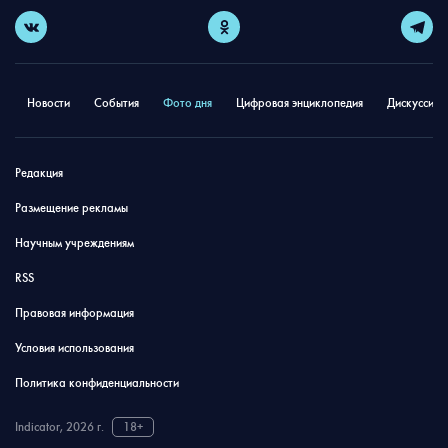
Новости
События
Фото дня
Цифровая энциклопедия
Дискуссион
Редакция
Размещение рекламы
Научным учреждениям
RSS
Правовая информация
Условия использования
Политика конфиденциальности
Indicator, 2026 г.
18+