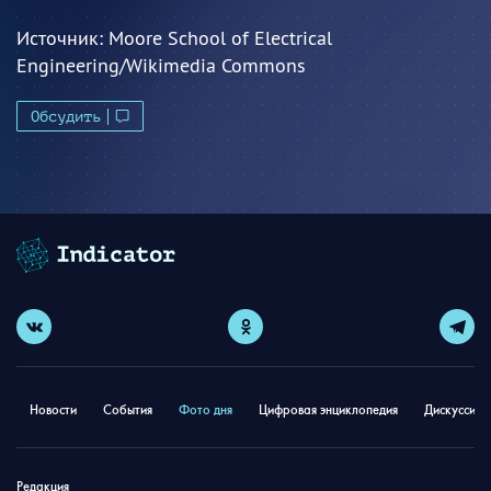
Источник:
Moore School of Electrical
Engineering/Wikimedia Commons
Обсудить
Новости
События
Фото дня
Цифровая энциклопедия
Дискуссион
Редакция