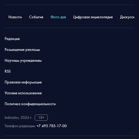
Новости
События
Фото дня
Цифровая энциклопедия
Дискуссион
Редакция
Размещение рекламы
Научным учреждениям
RSS
Правовая информация
Условия использования
Политика конфиденциальности
Indicator, 2026 г.
18+
Телефон редакции:
+7 495 785-17-00