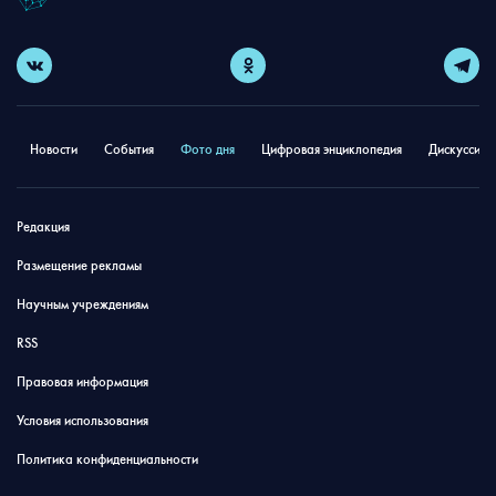
Новости
События
Фото дня
Цифровая энциклопедия
Дискуссион
Редакция
Размещение рекламы
Научным учреждениям
RSS
Правовая информация
Условия использования
Политика конфиденциальности