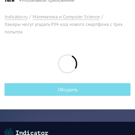
Теги
Indicator.ru
/
Математика и Computer Science
/
Хакеры могут угадать PIN-код нового смартфона с трех
попыток
Обсудить