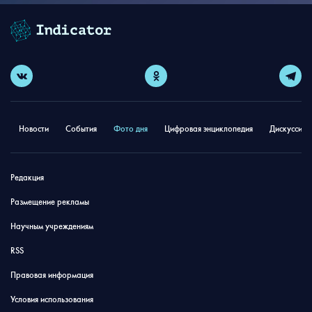
Новости
События
Фото дня
Цифровая энциклопедия
Дискуссион
Редакция
Размещение рекламы
Научным учреждениям
RSS
Правовая информация
Условия использования