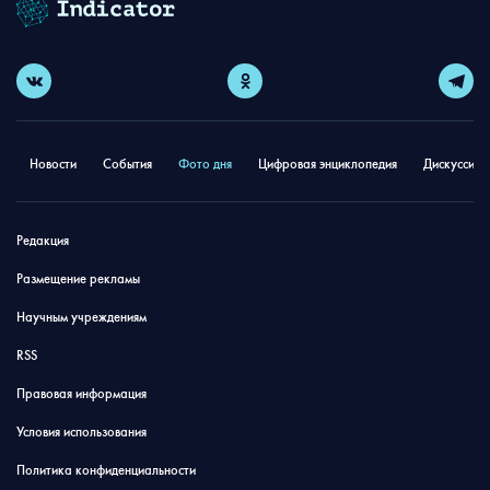
Новости
События
Фото дня
Цифровая энциклопедия
Дискуссион
Редакция
Размещение рекламы
Научным учреждениям
RSS
Правовая информация
Условия использования
Политика конфиденциальности