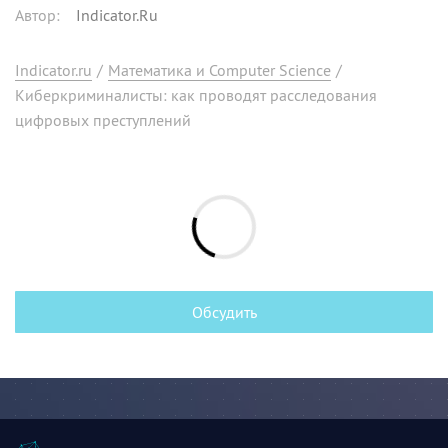
Автор
:
Indicator.Ru
Indicator.ru
/
Математика и Computer Science
/
Киберкриминалисты: как проводят расследования
цифровых преступлений
Обсудить