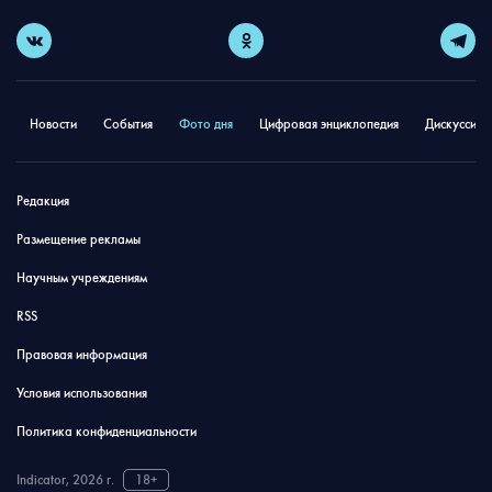
Новости
События
Фото дня
Цифровая энциклопедия
Дискуссион
Редакция
Размещение рекламы
Научным учреждениям
RSS
Правовая информация
Условия использования
Политика конфиденциальности
Indicator, 2026 г.
18+