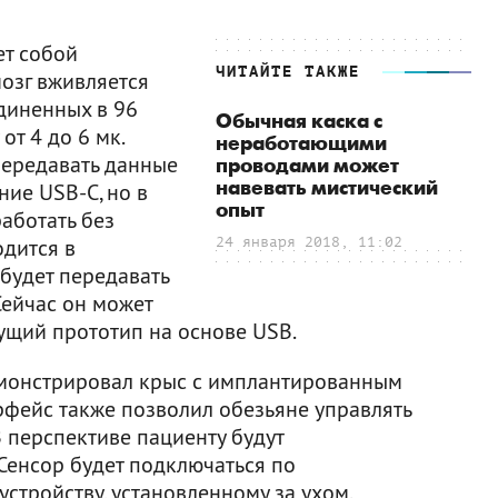
ет собой
ЧИТАЙТЕ ТАКЖЕ
озг вживляется
диненных в 96
Обычная каска с
от 4 до 6 мк.
неработающими
передавать данные
проводами может
навевать мистический
ие USB-C, но в
опыт
аботать без
одится в
24 января 2018, 11:02
 будет передавать
Сейчас он может
ущий прототип на основе USB.
монстрировал крыс с имплантированным
ерфейс также позволил обезьяне управлять
 перспективе пациенту будут
Сенсор будет подключаться по
стройству, установленному за ухом.