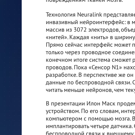
Технология Neuralink представля
инвазивный нейроинтерфейс: в м
массив из 3072 электродов, объе
«нитей». Каждая «нить» в ширину 
Прямо сейчас интерфейс может 
только через проводное соединен
конечном итоге система сможет р
проводов. Пока «Сенсор N1» нах
разработке. В перспективе же он
данные по беспроводной связи. 
читать меньше нейронов, чем тек
В презентации Илон Маск проде
устройством. По его словам, инт
компьютером с помощью мозга. В
имплантировать четыре датчика. 
беспроводной связи к внешнему у