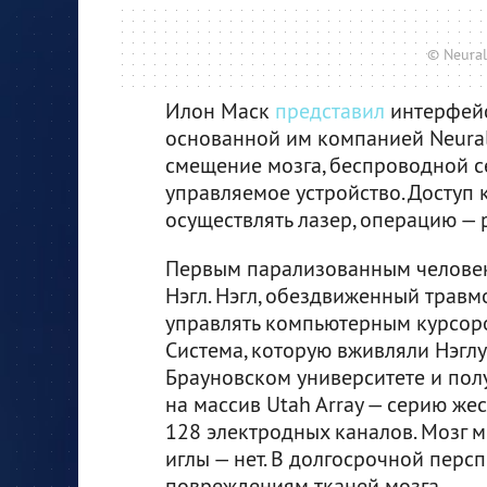
© Neural
Илон Маск
представил
интерфейс
основанной им компанией Neurali
смещение мозга, беспроводной с
управляемое устройство. Доступ к
осуществлять лазер, операцию — 
Первым парализованным человек
Нэгл. Нэгл, обездвиженный травм
управлять компьютерным курсором
Система, которую вживляли Нэглу
Брауновском университете и полу
на массив Utah Array — серию жес
128 электродных каналов. Мозг м
иглы — нет. В долгосрочной перс
повреждениям тканей мозга.