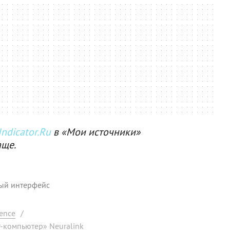
ndicator.Ru
в «Мои источники»
аще.
ый интерфейс
ence
/
-компьютер» Neuralink