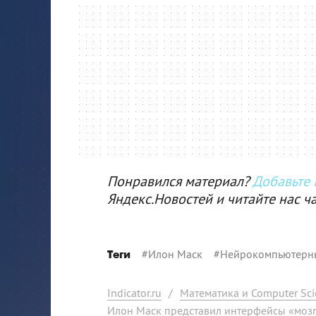
Понравился материал?
Добавьте I
Яндекс.Новостей и читайте нас ч
#
Илон Маск
#
Нейрокомпьютерн
Теги
Indicator.ru
/
Математика и Computer Sci
Илон Маск представил интерфейсы «мозг