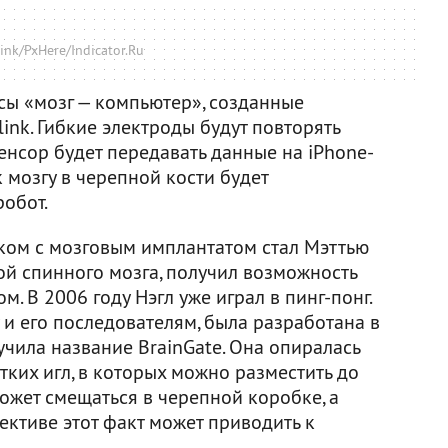
ink/PxHere/Indicator.Ru
ы «мозг — компьютер», созданные
nk. Гибкие электроды будут повторять
енсор будет передавать данные на iPhone-
 мозгу в черепной кости будет
робот.
ом с мозговым имплантатом стал Мэттью
ой спинного мозга, получил возможность
. В 2006 году Нэгл уже играл в пинг-понг.
 и его последователям, была разработана в
чила название BrainGate. Она опиралась
тких игл, в которых можно разместить до
ожет смещаться в черепной коробке, а
пективе этот факт может приводить к