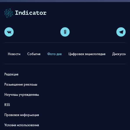
Новости
События
Фото дня
Цифровая энциклопедия
Дискуссион
Редакция
Размещение рекламы
Научным учреждениям
RSS
Правовая информация
Условия использования