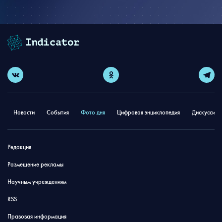
Новости
События
Фото дня
Цифровая энциклопедия
Дискуссион
Редакция
Размещение рекламы
Научным учреждениям
RSS
Правовая информация