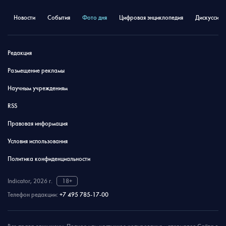
Новости
События
Фото дня
Цифровая энциклопедия
Дискуссион
Редакция
Размещение рекламы
Научным учреждениям
RSS
Правовая информация
Условия использования
Политика конфиденциальности
Indicator, 2026 г.
18+
Телефон редакции:
+7 495 785-17-00