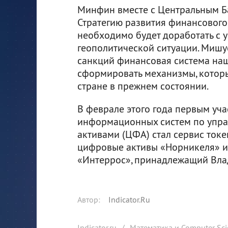
Минфин вместе с Центральным Б
Стратегию развития финансового
необходимо будет доработать с 
геополитической ситуации. Мишус
санкций финансовая система наш
сформировать механизмы, котор
стране в прежнем состоянии.
В феврале этого года первым уч
информационных систем по упр
активами (ЦФА) стал сервис ток
цифровые активы «Норникеля» и
«Интеррос», принадлежащий Вла
Автор
:
Indicator.Ru
Indicator.ru
/
Математика и Computer Sci