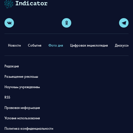
Новости
События
Фото дня
Цифровая энциклопедия
Дискуссион
Редакция
Размещение рекламы
Научным учреждениям
RSS
Правовая информация
Условия использования
Политика конфиденциальности