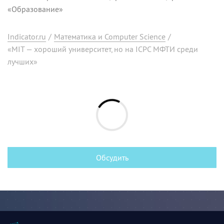
«Образование»
Indicator.ru
/
Математика и Computer Science
/
«MIT — хороший университет, но на ICPC МФТИ среди
лучших»
Обсудить