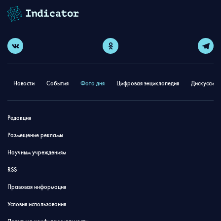
Новости
События
Фото дня
Цифровая энциклопедия
Дискуссион
Редакция
Размещение рекламы
Научным учреждениям
RSS
Правовая информация
Условия использования