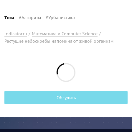
#
Алгоритм
#
Урбанистика
Теги
Indicator.ru
/
Математика и Computer Science
/
Растущие небоскребы напоминают живой организм
Обсудить