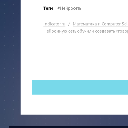
#
Нейросеть
Теги
Indicator.ru
/
Математика и Computer Sci
Нейронную сеть обучили создавать «гов