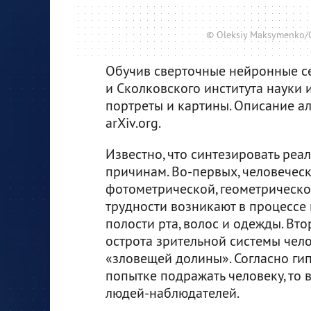
© Oleksiy Maksymenko/G
Обучив сверточные нейронные се
и Сколковского института науки
портреты и картины. Описание а
arXiv.org.
Известно, что синтезировать реа
причинам. Во-первых, человечес
фотометрической, геометрическо
трудности возникают в процессе 
полости рта, волос и одежды. В
острота зрительной системы чело
«зловещей долины». Согласно гип
попытке подражать человеку, то
людей-наблюдателей.