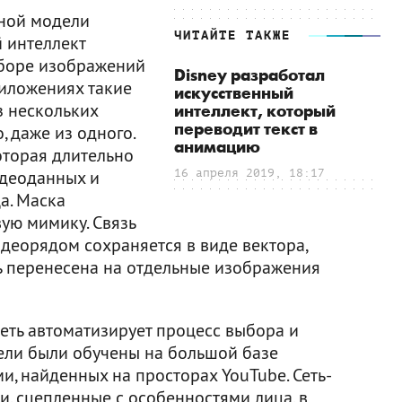
ной модели
ЧИТАЙТЕ ТАКЖЕ
 интеллект
аборе изображений
Disney разработал
риложениях такие
искусственный
з нескольких
интеллект, который
переводит текст в
 даже из одного.
анимацию
оторая длительно
идеоданных и
16 апреля 2019, 18:17
а. Маска
ую мимику. Связь
деорядом сохраняется в виде вектора,
ь перенесена на отдельные изображения
еть автоматизирует процесс выбора и
ели были обучены на большой базе
, найденных на просторах YouTube. Сеть-
, сцепленные с особенностями лица, в