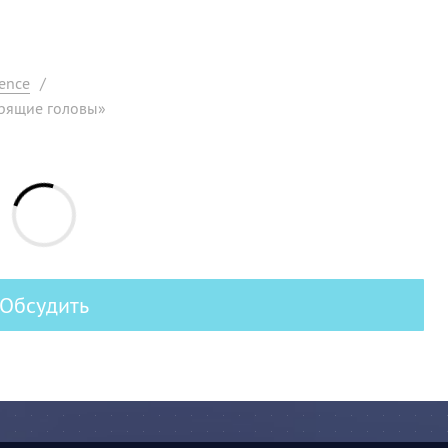
ence
/
орящие головы»
Обсудить