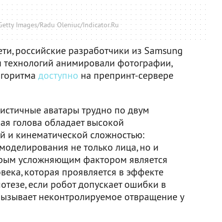
etty Images/Radu Oleniuc/Indicator.Ru
ти, российские разработчики из Samsung
 и технологий анимировали фотографии,
лгоритма
доступно
на препринт-сервере
листичные аватары трудно по двум
кая голова обладает высокой
й и кинематической сложностью:
моделирования не только лица, но и
торым усложняющим фактором является
века, которая проявляется в эффекте
отезе, если робот допускает ошибки в
 вызывает неконтролируемое отвращение у