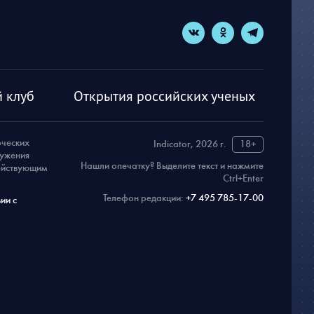
 клуб
Открытия российских ученых
рческих
Indicator, 2026 г.
18+
ружения
Нашли опечатку? Выделите текст и нажмите
действующим
Ctrl+Enter
Телефон редакции:
+7 495 785-17-00
ии с