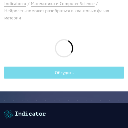
Indicator.ru
/
Математика и Computer Science
/
Нейросеть поможет разобраться в квантовых фазах
материи
Обсудить