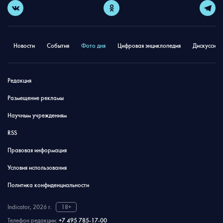
Новости
События
Фото дня
Цифровая энциклопедия
Дискуссион
Редакция
Размещение рекламы
Научным учреждениям
RSS
Правовая информация
Условия использования
Политика конфиденциальности
Indicator, 2026 г.
18+
Телефон редакции:
+7 495 785-17-00