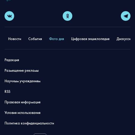
Новости
События
Фото дня
Цифровая энциклопедия
Дискуссион
Редакция
Размещение рекламы
Научным учреждениям
RSS
Правовая информация
Условия использования
Политика конфиденциальности