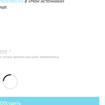
ndicator.Ru
в «Мои источники»
аще.
ence
/
с точки зрения высшей математики
Обсудить