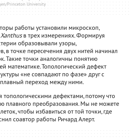
en/Princeton University
авторы работы установили микроскоп,
 Xanthus
в трех измерениях. Формируя
ктерии образовывали узоры,
, в точке пересечения двух нитей начинал
к. Такие точки аналогичны понятию
ей математике. Топологический дефект
руктуры «не совпадают по фазе» друг с
 плавный переход между ними.
 топологическими дефектами, потому что
ю плавного преобразования. Мы не можете
еток, чтобы избавиться от той точки, где
снил соавтор работы Ричард Алерт.