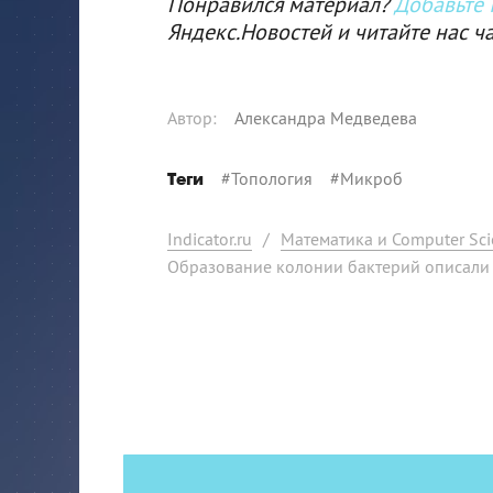
Понравился материал?
Добавьте I
Яндекс.Новостей и читайте нас ч
Автор
:
Александра Медведева
#
Топология
#
Микроб
Теги
Indicator.ru
/
Математика и Computer Sci
Образование колонии бактерий описали 