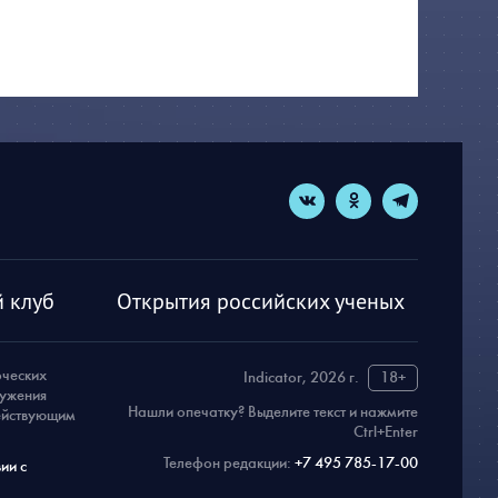
 клуб
Открытия российских ученых
рческих
Indicator, 2026 г.
18+
ружения
Нашли опечатку? Выделите текст и нажмите
действующим
Ctrl+Enter
Телефон редакции:
+7 495 785-17-00
ии с