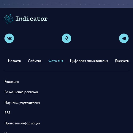
Новости
События
Фото дня
Цифровая энциклопедия
Дискуссион
Редакция
Размещение рекламы
Научным учреждениям
RSS
Правовая информация