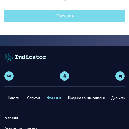
Обсудить
Новости
События
Фото дня
Цифровая энциклопедия
Дискуссион
Редакция
Размещение рекламы