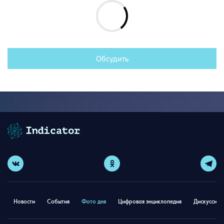
Обсудить
Новости
События
Фото дня
Цифровая энциклопедия
Дискуссион