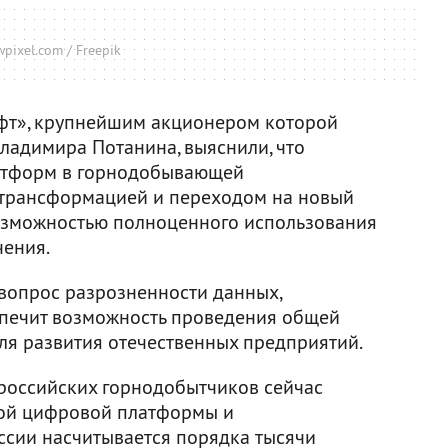
pixel.com / Freepik
фт», крупнейшим акционером которой
ладимира Потанина, выяснили, что
атформ в горнодобывающей
трансформацией и переходом на новый
возможностью полноценного использования
чения.
вопрос разрозненности данных,
спечит возможность проведения общей
для развития отечественных предприятий.
 российских горнодобытчиков сейчас
ной цифровой платформы и
ссии насчитывается порядка тысячи