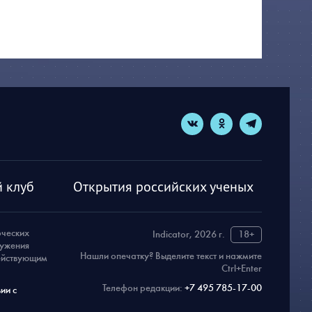
 клуб
Открытия российских ученых
рческих
Indicator, 2026 г.
18+
ружения
Нашли опечатку? Выделите текст и нажмите
действующим
Ctrl+Enter
Телефон редакции:
+7 495 785-17-00
ии с