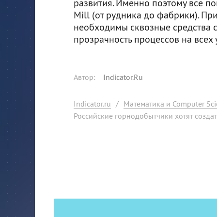
развития. Именно поэтому все по
Mill (от рудника до фабрики). При
необходимы сквозные средства с
прозрачность процессов на всех 
Автор
:
Indicator.Ru
Indicator.ru
/
Математика и Computer Sci
Российские горнодобытчики хотят созда