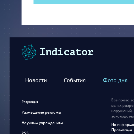
Новости
События
Фото дня
Все права з
Редакция
целях разре
нарушений, 
Размещение рекламы
законодател
Научным учреждениям
На информац
Правилами
RSS