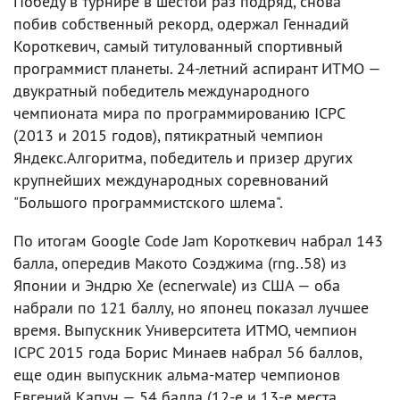
Победу в турнире в шестой раз подряд, снова
побив собственный рекорд, одержал Геннадий
Короткевич, самый титулованный спортивный
программист планеты. 24-летний аспирант ИТМО —
двукратный победитель международного
чемпионата мира по программированию ICPC
(2013 и 2015 годов), пятикратный чемпион
Яндекс.Алгоритма, победитель и призер других
крупнейших международных соревнований
"Большого программистского шлема".
По итогам Google Code Jam Короткевич набрал 143
балла, опередив Макото Соэджима (rng..58) из
Японии и Эндрю Хе (ecnerwale) из США — оба
набрали по 121 баллу, но японец показал лучшее
время. Выпускник Университета ИТМО, чемпион
ICPC 2015 года Борис Минаев набрал 56 баллов,
еще один выпускник альма-матер чемпионов
Евгений Капун — 54 балла (12-е и 13-е места