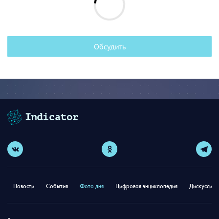
Обсудить
Новости
События
Фото дня
Цифровая энциклопедия
Дискуссион