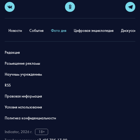
Новости
События
Фото дня
Цифровая энциклопедия
Дискуссион
Редакция
Размещение рекламы
Научным учреждениям
RSS
Правовая информация
Условия использования
Политика конфиденциальности
Indicator, 2026 г.
18+