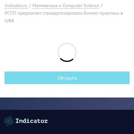
Indicator.ru
/
Математика и Computer Science
/
РСПП предлагает стандартизировать бизнес-практики в
ЦФА
Обсудить