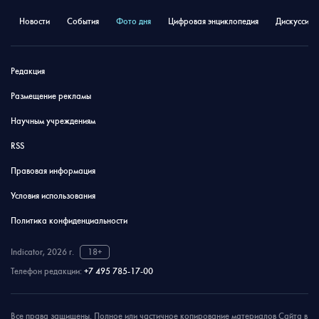
Новости
События
Фото дня
Цифровая энциклопедия
Дискуссион
Редакция
Размещение рекламы
Научным учреждениям
RSS
Правовая информация
Условия использования
Политика конфиденциальности
Indicator, 2026 г.
18+
Телефон редакции:
+7 495 785-17-00
Все права защищены. Полное или частичное копирование материалов Сайта в