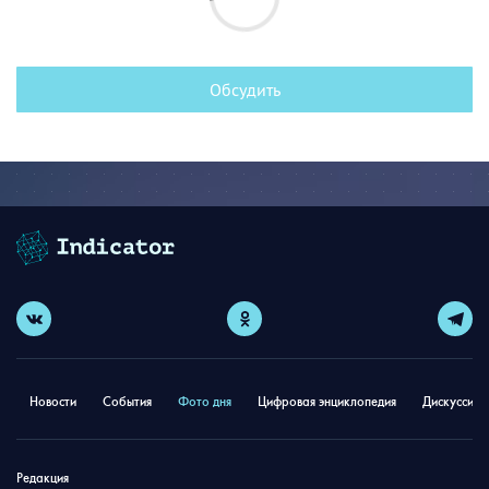
Обсудить
Новости
События
Фото дня
Цифровая энциклопедия
Дискуссион
Редакция