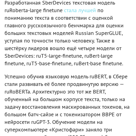
Разработанная SberDevices текстовая модель
ruRoberta-large finetune
стала лучшей
по
пониманию текста в соответствии с оценкой
главного русскоязычного бенчмарка для оценки
больших текстовых моделей Russian SuperGLUE,
уступая по точности только человеку. Также в
шестёрку лидеров вошло ещё четыре модели от
SberDevices: ruT5-large-finetune, ruBert-large
finetune, ruT5-base-finetune, ruBert-base finetune.
Успешно обучив языковую модель ruBERT, в Сбере
стали развивать её более продвинутую версию —
ruRoBERTa. Архитектурно это тот же BERT,
обученный на большом корпусе текста, только на
задачу восстановления маскированных токенов, на
большом батч-сайзе и с токенизатором BBPE от
нейросети ruGPT-3. Обучение модели на
суперкомпьютере «Кристофари» заняло три