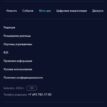
Новости
События
Фото дня
Цифровая энциклопедия
Дискуссион
Редакция
Размещение рекламы
Научным учреждениям
RSS
Правовая информация
Условия использования
Политика конфиденциальности
Indicator, 2026 г.
18+
Телефон редакции:
+7 495 785-17-00