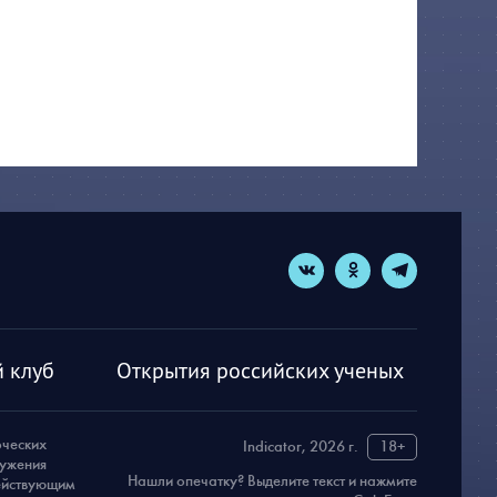
 клуб
Открытия российских ученых
рческих
Indicator, 2026 г.
18+
ружения
Нашли опечатку? Выделите текст и нажмите
действующим