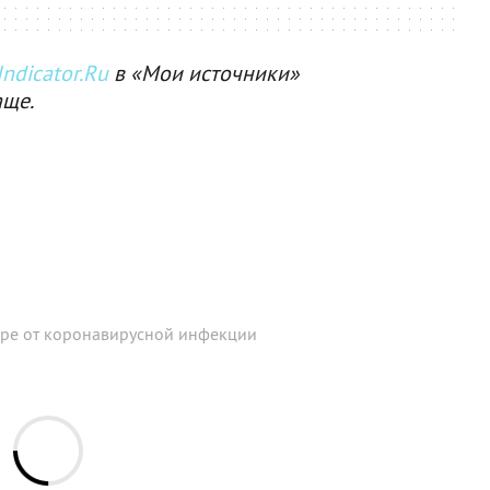
ndicator.Ru
в «Мои источники»
аще.
мире от коронавирусной инфекции