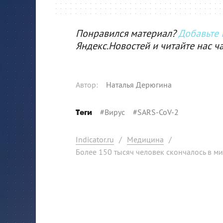
Понравился материал?
Добавьте I
Яндекс.Новостей и читайте нас ч
Автор
:
Наталья Дерюгина
#
Вирус
#
SARS-CoV-2
Теги
Indicator.ru
/
Медицина
/
Более 150 тысяч человек скончалось в 