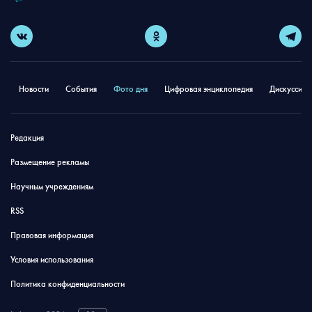
Новости
События
Фото дня
Цифровая энциклопедия
Дискуссион
Редакция
Размещение рекламы
Научным учреждениям
RSS
Правовая информация
Условия использования
Политика конфиденциальности