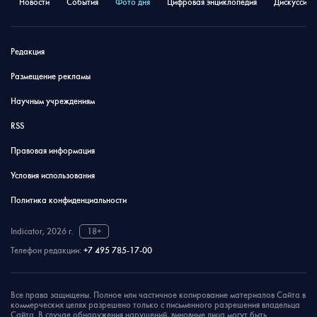
Новости
События
Фото дня
Цифровая энциклопедия
Дискуссион
Редакция
Размещение рекламы
Научным учреждениям
RSS
Правовая информация
Условия использования
Политика конфиденциальности
Indicator, 2026 г.
18+
Телефон редакции:
+7 495 785-17-00
Все права защищены. Полное или частичное копирование материалов Сайта в
коммерческих целях разрешено только с письменного разрешения владельца
Сайта. В случае обнаружения нарушений, виновные лица могут быть