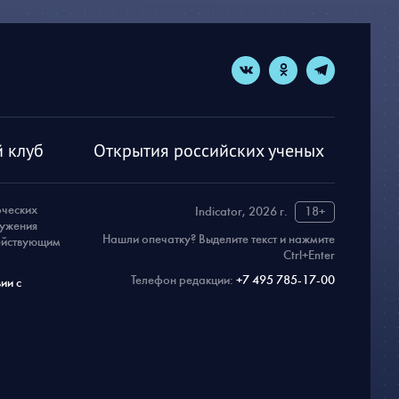
 клуб
Открытия российских ученых
рческих
Indicator, 2026 г.
18+
ружения
Нашли опечатку? Выделите текст и нажмите
действующим
Ctrl+Enter
Телефон редакции:
+7 495 785-17-00
ии с