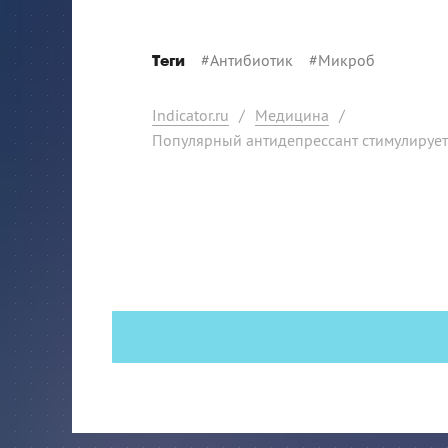
#
Антибиотик
#
Микроб
Теги
Indicator.ru
/
Медицина
/
Популярный антидепрессант стимулирует