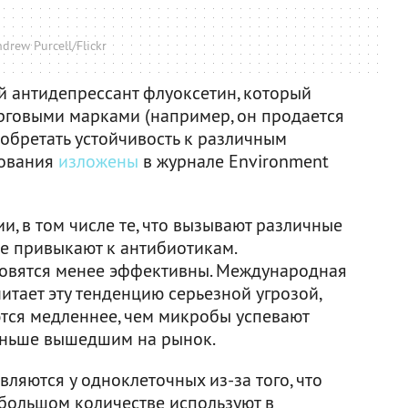
drew Purcell/Flickr
й антидепрессант флуоксетин, который
рговыми марками (например, он продается
 обретать устойчивость к различным
дования
изложены
в журнале Environment
и, в том числе те, что вызывают различные
ше привыкают к антибиотикам.
новятся менее эффективны. Международная
тает эту тенденцию серьезной угрозой,
ются медленнее, чем микробы успевают
раньше вышедшим на рынок.
являются у одноклеточных из-за того, что
большом количестве используют в