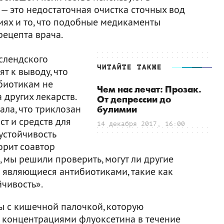
— это недостаточная очистка сточных вод
ях и то, что подобные медикаменты
рецепта врача.
слендского
ЧИТАЙТЕ ТАКЖЕ
т к выводу, что
ибиотикам не
Чем нас лечат: Прозак.
а других лекарств.
От депрессии до
ла, что триклозан
булимии
т и средств для
14 декабря 2017, 16:00
устойчивость
орит соавтор
, мы решили проверить, могут ли другие
 являющиеся антибиотиками, такие как
йчивость».
ы с кишечной палочкой, которую
 концентрациями флуоксетина в течение