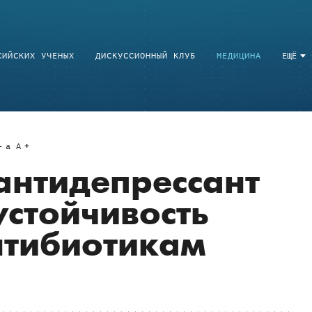
СИЙСКИХ УЧЕНЫХ
ДИСКУССИОННЫЙ КЛУБ
МЕДИЦИНА
ЕЩЁ
a
A
антидепрессант
устойчивость
нтибиотикам