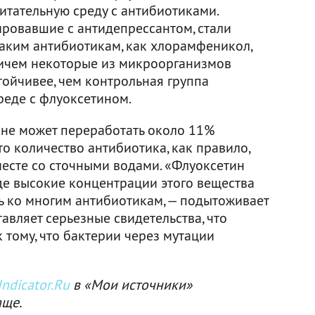
питательную среду с антибиотиками.
ировавшие с антидепрессантом, стали
таким антибиотикам, как хлорамфеникол,
ричем некоторые из микроорганизмов
тойчивее, чем контрольная группа
среде с флуоксетином.
 не может переработать около 11%
то количество антибиотика, как правило,
есте со сточными водами. «Флуоксетин
где высокие концентрации этого вещества
ть ко многим антибиотикам, — подытоживает
авляет серьезные свидетельства, что
тому, что бактерии через мутации
ndicator.Ru
в «Мои источники»
аще.