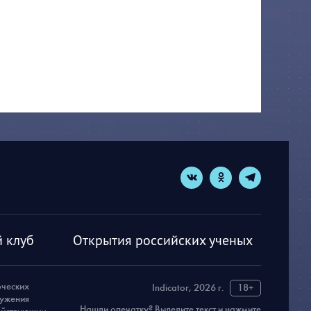
 клуб
Открытия российских ученых
рческих
Indicator, 2026 г.
18+
ружения
Нашли опечатку? Выделите текст и нажмите