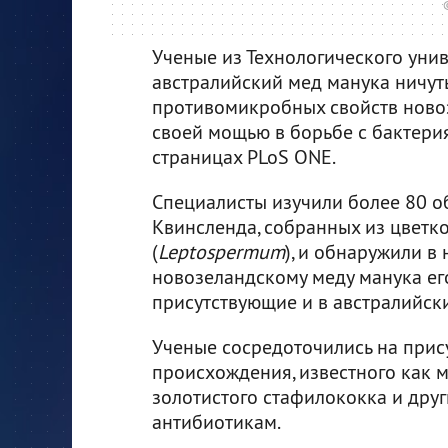
Ученые из Технологического унив
австралийский мед манука ничуть
противомикробных свойств новоз
своей мощью в борьбе с бактери
страницах PLoS ONE.
Специалисты изучили более 80 о
Квинсленда, собранных из цветк
(
Leptospermum
), и обнаружили в
новозеландскому меду манука ег
присутствующие и в австралийски
Ученые сосредоточились на прис
происхождения, известного как 
золотистого стафилококка и друг
антибиотикам.