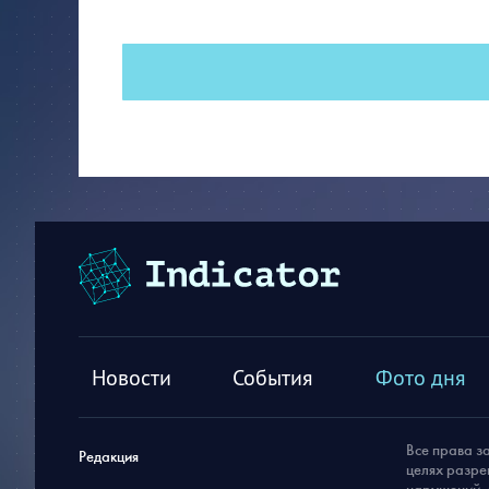
Новости
События
Фото дня
Все права з
Редакция
целях разре