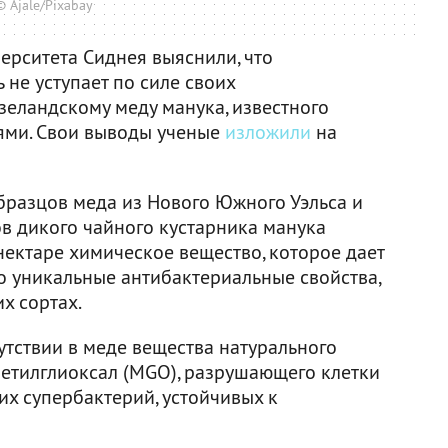
© Ajale/Pixabay
ерситета Сиднея выяснили, что
 не уступает по силе своих
еландскому меду манука, известного
ями. Свои выводы ученые
изложили
на
бразцов меда из Нового Южного Уэльса и
ов дикого чайного кустарника манука
 нектаре химическое вещество, которое дает
о уникальные антибактериальные свойства,
х сортах.
утствии в меде вещества натурального
метилглиоксал (MGO), разрушающего клетки
их супербактерий, устойчивых к