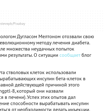
stevepb/Pixabay
биологом Дугласом Мелтоном отозвали свою
революционному методу лечения диабета.
сле множества неудачных попыток
ми результаты. О ситуации
сообщает
блог
ута стволовых клеток использовали
вырабатывающих инсулин бета-клеток в
лавной действующей причиной этого
gptl-8, который они назвали
 в печени). Успех этих опытов дал
ение способности вырабатывать инсулин
ться от необходимости делать инъекции.