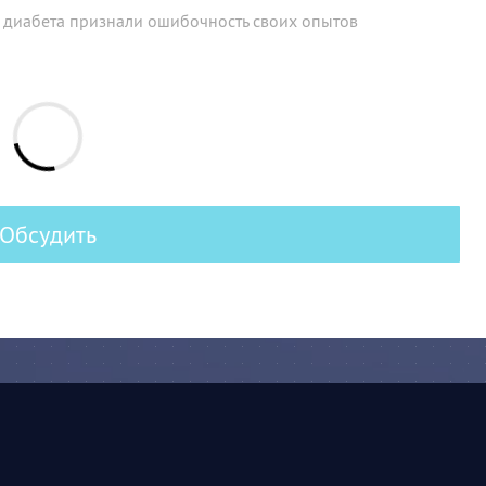
 диабета признали ошибочность своих опытов
Обсудить