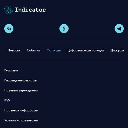
Новости
События
Фото дня
Цифровая энциклопедия
Дискуссион
Редакция
Размещение рекламы
Научным учреждениям
RSS
Правовая информация
Условия использования