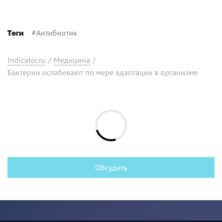
#
Антибиотик
Теги
Indicator.ru
/
Медицина
/
Бактерии ослабевают по мере адаптации в организме
Обсудить