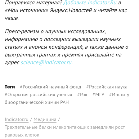
Понравился материал?
Добавьте Indicator.Ru
в
«Мои источники» Яндекс.Новостей и читайте нас
чаще.
Пресс-релизы о научных исследованиях,
информацию о последних вышедших научных
статьях и анонсы конференций, а также данные о
выигранных грантах и премиях присылайте на
адрес
science@indicator.ru
.
#
Российский научный фонд
#
Российская наука
Теги
#
Открытия российских ученых
#
Рак
#
МГУ
#
Институт
биоорганической химии РАН
Indicator.ru
/
Медицина
/
Трехпетельные белки млекопитающих замедлили рост
раковых клеток