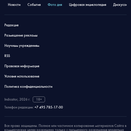
Новости
События
Фото дня
Цифровая энциклопедия
Дискуссион
Редакция
Размещение рекламы
Научным учреждениям
RSS
Правовая информация
Условия использования
Политика конфиденциальности
Indicator, 2026 г.
18+
Телефон редакции:
+7 495 785-17-00
Все права защищены. Полное или частичное копирование материалов Сайта в
коммерческих целях разрешено только с письменного разрешения владельца