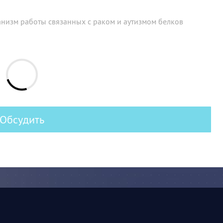
анизм работы связанных с раком и аутизмом белков
Обсудить