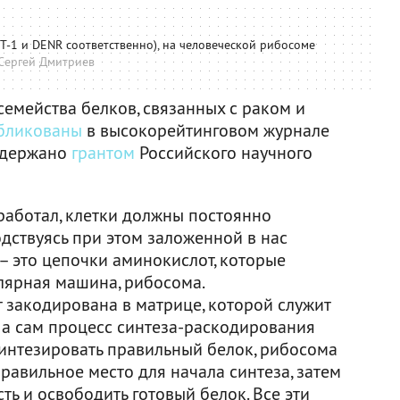
T-1 и DENR соответственно), на человеческой рибосоме
Сергей Дмитриев
емейства белков, связанных с раком и
бликованы
в высокорейтинговом журнале
оддержано
грантом
Российского научного
аботал, клетки должны постоянно
дствуясь при этом заложенной в нас
– это цепочки аминокислот, которые
лярная машина, рибосома.
 закодирована в матрице, которой служит
 а сам процесс синтеза-раскодирования
синтезировать правильный белок, рибосома
правильное место для начала синтеза, затем
ь и освободить готовый белок. Все эти