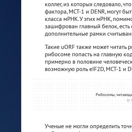
коллег, из которых следовало, чт
фактора, MCT-1 и DENR, могут бы
класса мРНК. У этих мРНК, помим
зашифрован главный белок, есть
дополнительные рамки считывани
Такие uORF также может читать р
рибосоме попасть на главную ко
примерно в половине человеческ
возможную роль eIF2D, MCT-1 и D
Рибосомы, читающ
© 
Ученые не могли определить точ