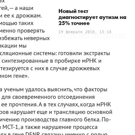
ах
ей, — а наши
Новый тест
 ее к дрожжам.
диагностирует аутизм на
омощью таких
25% точнее
менно проверять
19 февраля 2018, 15:18
избежать неверных
икации мы
сляционные системы: готовили экстракты
х синтезированные в пробирке мРНК и
тезируется с них в случае дрожжевых
ином гене».
ва ученым удалось выяснить, что факторы
 для своевременного отсоединения
е прочтения. А в тех случаях, когда мРНК
оров нарушает еще и трансляцию основной
ичению производства главного белка. По-
 MCT-1, а также нарушение процесса
ях в гене DENR связаны именно с ролью