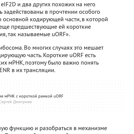
о eIF2D и два других похожих на него
ть задействованы в прочтении особого
о основной кодирующей части, в которой
 еще предшествующие ей короткие
я, так называемые uORF».
ибосома. Во многих случаях это мешает
дирующую часть. Короткие uORF есть
их мРНК, поэтому было важно понять
ENR в их трансляции.
ие мРНК с короткой рамкой uORF
Сергей Дмитриев
ную функцию и разобраться в механизме