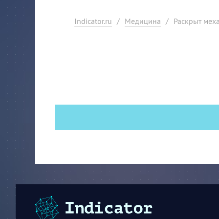
Indicator.ru
/
Медицина
/
Раскрыт мех