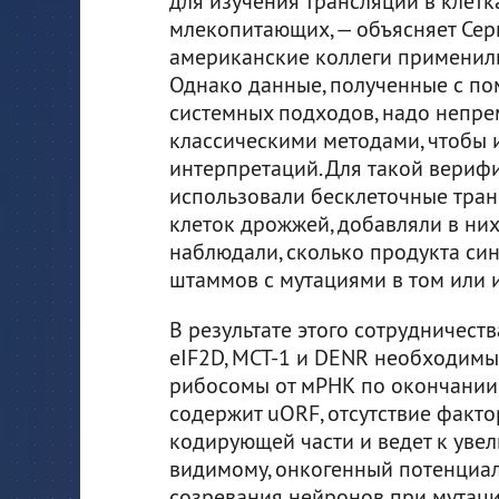
для изучения трансляции в клетк
млекопитающих, — объясняет Серг
американские коллеги применили
Однако данные, полученные с п
системных подходов, надо непре
классическими методами, чтобы 
интерпретаций. Для такой вериф
использовали бесклеточные тран
клеток дрожжей, добавляли в ни
наблюдали, сколько продукта син
штаммов с мутациями в том или 
В результате этого сотрудничест
eIF2D, MCT-1 и DENR необходимы
рибосомы от мРНК по окончании е
содержит uORF, отсутствие факт
кодирующей части и ведет к увел
видимому, онкогенный потенциал
созревания нейронов при мутаци