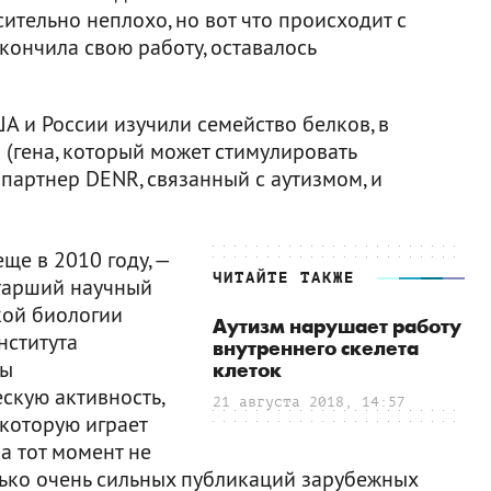
ительно неплохо, но вот что происходит с
акончила свою работу, оставалось
ША и России изучили семейство белков, в
 (гена, который может стимулировать
 партнер DENR, связанный с аутизмом, и
ще в 2010 году, —
ЧИТАЙТЕ ТАКЖЕ
старший научный
ой биологии
Аутизм нарушает работу
нститута
внутреннего скелета
Мы
клеток
скую активность,
21 августа 2018, 14:57
 которую играет
на тот момент не
лько очень сильных публикаций зарубежных