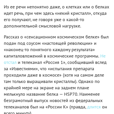
Из ее речи непонятно даже, о клетках или о белках
идет речь, при чем здесь «некий кристалл», откуда
его получают, не говоря уже о какой-то
дополнительной смысловой нагрузке.
Рассказ о «сенсационном космическом белке» был
подан под соусом «настоящей революции» и
«наконец-то понятного каждому результата»
капиталовложений в космические программы.
Не
отстал
и телеканал «Россия 1», сообщивший вслед
за «Известиями», что «испытания препарата
проходили даже в космосе» (хотя на самом деле
там только выращивали кристаллы). Однако по
крайней мере на экране на заднем плане
мелькнуло название белка — HSP70. Наименее
безграмотный выпуск новостей из федеральных
телеканалов был на «России К» (правда,
длится
он
всего минуту).