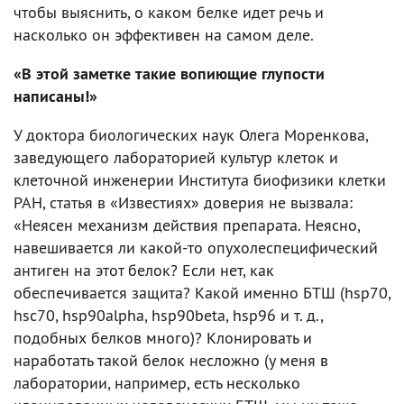
чтобы выяснить, о каком белке идет речь и
насколько он эффективен на самом деле.
«В этой заметке такие вопиющие глупости
написаны!»
У доктора биологических наук Олега Моренкова,
заведующего лабораторией культур клеток и
клеточной инженерии Института биофизики клетки
РАН, статья в «Известиях» доверия не вызвала:
«Неясен механизм действия препарата. Неясно,
навешивается ли какой-то опухолеспецифический
антиген на этот белок? Если нет, как
обеспечивается защита? Какой именно БТШ (hsp70,
hsc70, hsp90alpha, hsp90beta, hsp96 и т. д.,
подобных белков много)? Клонировать и
наработать такой белок несложно (у меня в
лаборатории, например, есть несколько