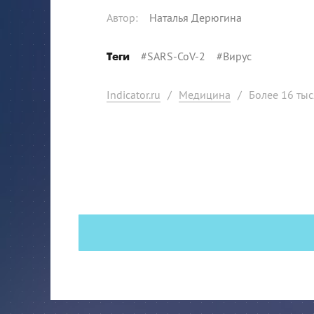
Автор
:
Наталья Дерюгина
#
SARS-CoV-2
#
Вирус
Теги
Indicator.ru
/
Медицина
/
Более 16 тыс