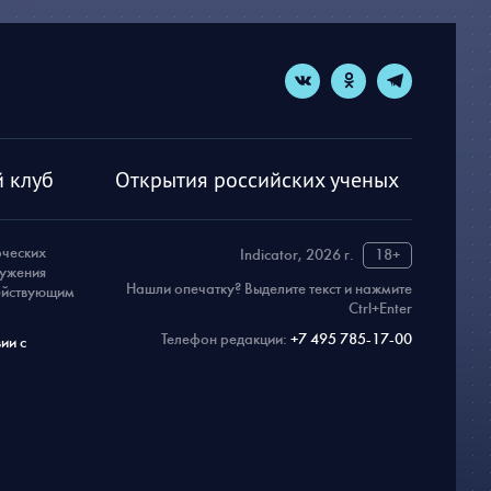
 клуб
Открытия российских ученых
рческих
Indicator, 2026 г.
18+
ружения
Нашли опечатку? Выделите текст и нажмите
действующим
Ctrl+Enter
Телефон редакции:
+7 495 785-17-00
ии с