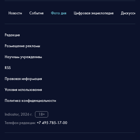
Новости
События
Фото дня
Цифровая энциклопедия
Дискуссион
Редакция
Размещение рекламы
Научным учреждениям
RSS
Правовая информация
Условия использования
Политика конфиденциальности
Indicator, 2026 г.
18+
Телефон редакции:
+7 495 785-17-00