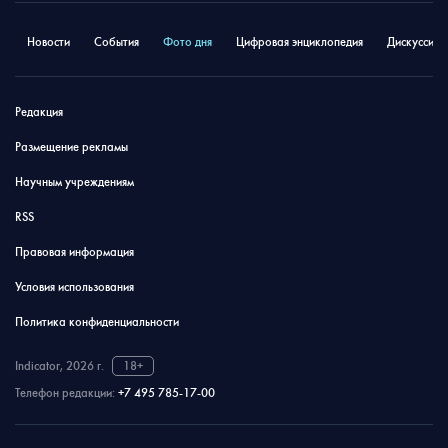
Новости
События
Фото дня
Цифровая энциклопедия
Дискуссион
Редакция
Размещение рекламы
Научным учреждениям
RSS
Правовая информация
Условия использования
Политика конфиденциальности
Indicator, 2026 г.
18+
Телефон редакции:
+7 495 785-17-00