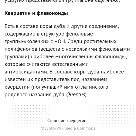
Кверцетин и флавоноиды
Есть в составе коры дуба и другие соединения,
содержащие в структуре феноловые
группы-«колечки» с –OH. Среди растительных
полифенолов (веществ с несколькими феноловыми
группами) наиболее многочисленны флавоноиды,
которые считаются естественными
антиоксидантами. В составе коры дуба наиболее
известен их представитель под названием
кверцетин (получивший имя от латинского
родового названия дуба
Quercus
).
Строение кверцетина
© Jynto/Wikimedia Commons