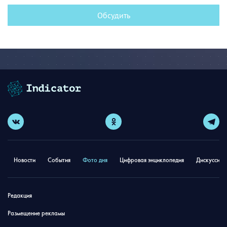
Обсудить
Новости
События
Фото дня
Цифровая энциклопедия
Дискуссион
Редакция
Размещение рекламы