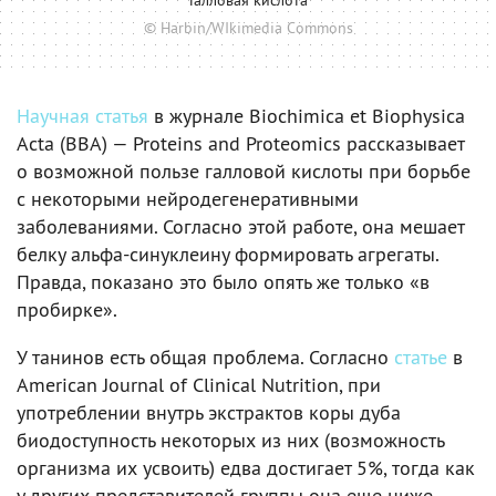
Галловая кислота
© Harbin/WIkimedia Commons
Научная статья
в журнале Biochimica et Biophysica
Acta (BBA) — Proteins and Proteomics рассказывает
о возможной пользе галловой кислоты при борьбе
с некоторыми нейродегенеративными
заболеваниями. Согласно этой работе, она мешает
белку альфа-синуклеину формировать агрегаты.
Правда, показано это было опять же только «в
пробирке».
У танинов есть общая проблема. Согласно
статье
в
American Journal of Clinical Nutrition, при
употреблении внутрь экстрактов коры дуба
биодоступность некоторых из них (возможность
организма их усвоить) едва достигает 5%, тогда как
у других представителей группы она еще ниже.