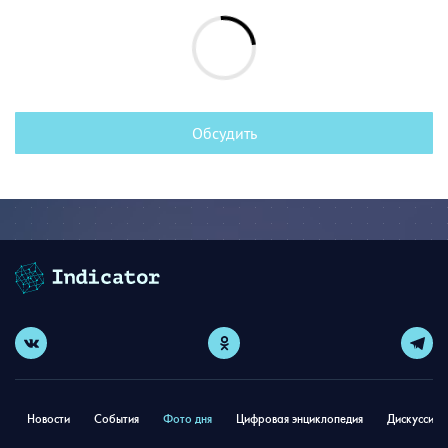
Обсудить
Новости
События
Фото дня
Цифровая энциклопедия
Дискуссион