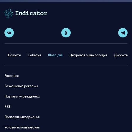
Новости
События
Фото дня
Цифровая энциклопедия
Дискуссион
Редакция
Размещение рекламы
Научным учреждениям
RSS
Правовая информация
Условия использования