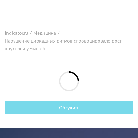
Indicator.ru
/
Медицина
/
Нарушение циркадных ритмов спровоцировало рост
опухолей у мышей
Обсудить