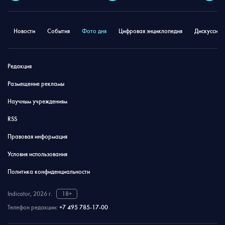
Новости
События
Фото дня
Цифровая энциклопедия
Дискуссион
Редакция
Размещение рекламы
Научным учреждениям
RSS
Правовая информация
Условия использования
Политика конфиденциальности
Indicator, 2026 г.
18+
Телефон редакции:
+7 495 785-17-00